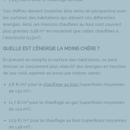
Ces chiffres doivent toutefois être remis en perspective avec
les surfaces des habitations qui utilisent ces différentes
énergies. Ainsi, les maisons chauffées au fioul sont souvent
2
plus grandes (148 m
en moyenne) que celles chauffées à
2
l’électricité (113m
).
QUELLE EST L’ÉNERGIE LA MOINS CHÈRE ?
En prenant en compte la surface des habitations, on peut
dresser un classement plus objectif des énergies en fonction
de leur coût, exprimé en euros par mètres carrés :
2
5,8 €/m
pour le
chauffage au bois
(superficies moyennes
2
de 130 m
) ;
2
11,7 €/m
pour le chauffage au gaz (superficies moyennes
2
de 124 m
) ;
2
12,9 €/m
pour le chauffage au fioul (superficies moyennes
2
de 148 m
) ;