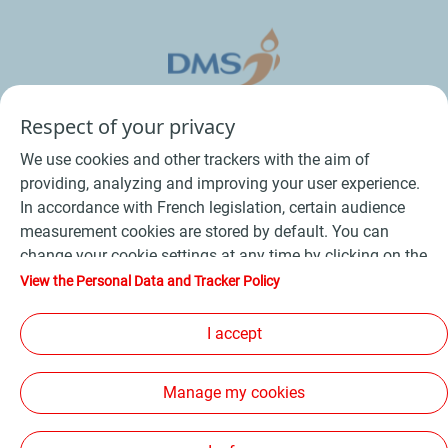
Respect of your privacy
We use cookies and other trackers with the aim of
providing, analyzing and improving your user experience.
In accordance with French legislation, certain audience
measurement cookies are stored by default. You can
change your cookie settings at any time by clicking on the
Conditions Générales de Vente Bois
-
"Manage my cookies" button. By clicking on the "Accept"
View the Personal Data and Tracker Policy
button, you agree that we may store all cookies on your
Conditions Générales de Vente Produits Pétroliers
-
device. If you click on "Decline", only the technical cookies
I accept
Données personnelles
-
Conditions Générales d’Utilisation
-
required for the site to function correctly will be used. For
Cookies
-
Plan du site
-
more information, refer to the "Personal Data and Tracker
Manage my cookies
Policy" page.
Les sites de la compagnie TotalEnergies
-
Accessibilité: non conforme