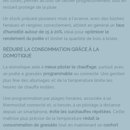
les côtés, permet au bois de sécher progressivement tout en
restant protégé de la pluie.
Un stock préparé plusieurs mois à l’avance, avec des bûches
fendues et rangées correctement, atteint en général un
taux
d’humidité autour de 15 à 20%
, idéal pour
optimiser le
rendement du poêle
et limiter la quantité de bois à brûler.
RÉDUIRE LA CONSOMMATION GRÂCE À LA
DOMOTIQUE
La domotique aide à
mieux piloter le chauffage
, surtout avec
un poêle à granulés
programmable
ou connecté. Une gestion
plus fine des allumages et de la température limite les
heures de chauffe inutiles.
Une programmation par plages horaires, associée à un
thermostat connecté et, si besoin, à un pilotage à distance
depuis un smartphone,
évite les surchauffes répétées
. Cette
maîtrise plus précise de la température
réduit la
consommation de granulés
tout en maintenant un
confort