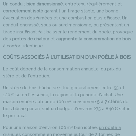
Un conduit
bien dimensionné
,
entretenu régulièrement
et
correctement isolé
garantit un tirage stable, une bonne
évacuation des fumées et une combustion plus efficace. Un
conduit encrassé, sous ou surdimensionné, ou présentant un
tirage insuffisant fait baisser le rendement du poêle, provoque
des
pertes de chaleur
et
augmente la consommation de bois
à confort identique.
COÛTS ASSOCIÉS À L’UTILISATION D’UN POÊLE À BOIS
Le coût dépend de la consommation annuelle, du prix du
stère et de l’entretien.
Un stère de bois bûche se situe généralement entre 55 et
120 € selon l’essence, la région et la période d’achat. Une
maison entière autour de 100 m² consomme
5 à 7 stères
de
bois bûche par an, soit un budget d’environ 275 à 840 € selon
le prix local.
Pour une maison d’environ 100 m² bien isolée,
un poêle à
granulés consomme en moyenne autour de 2 tonnes
de