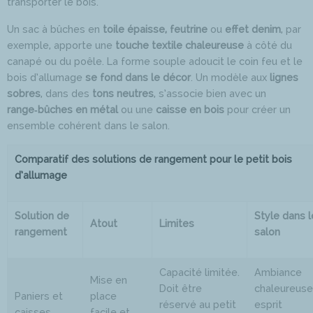
transporter le bois.
Un sac à bûches en
toile épaisse, feutrine
ou
effet denim
, par
exemple, apporte une
touche textile chaleureuse
à côté du
canapé ou du poêle. La forme souple adoucit le coin feu et le
bois d’allumage
se fond dans le décor
. Un modèle aux
lignes
sobres
, dans des
tons neutres
, s’associe bien avec un
range‑bûches en métal
ou une
caisse en bois
pour créer un
ensemble cohérent dans le salon.
Comparatif des solutions de rangement pour le petit bois
d’allumage
Solution de
Style dans l
Atout
Limites
rangement
salon
Capacité limitée.
Ambiance
Mise en
Doit être
chaleureuse
Paniers et
place
réservé au petit
esprit
caisses
facile et