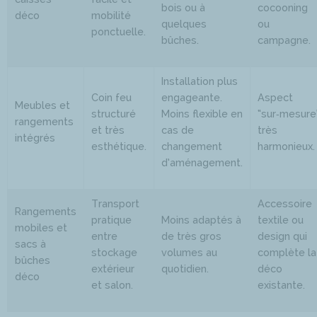
bois ou à
cocooning
déco
mobilité
quelques
ou
ponctuelle.
bûches.
campagne.
Installation plus
Coin feu
engageante.
Aspect
Meubles et
structuré
Moins flexible en
“sur‑mesure”
rangements
et très
cas de
très
intégrés
esthétique.
changement
harmonieux.
d’aménagement.
Transport
Accessoire
Rangements
pratique
Moins adaptés à
textile ou
mobiles et
entre
de très gros
design qui
sacs à
stockage
volumes au
complète la
bûches
extérieur
quotidien.
déco
déco
et salon.
existante.