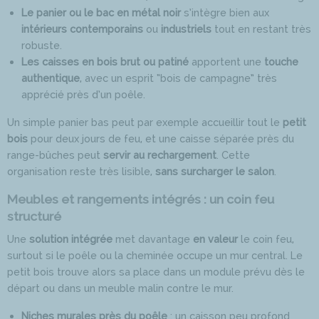
Le panier ou le bac en métal noir
s’intègre bien aux
intérieurs contemporains
ou
industriels
tout en restant très
robuste.
Les caisses en bois brut ou patiné
apportent une
touche
authentique
, avec un esprit “bois de campagne” très
apprécié près d’un poêle.
Un simple panier bas peut par exemple accueillir tout le
petit
bois
pour deux jours de feu, et une caisse séparée près du
range-bûches peut
servir au rechargement
. Cette
organisation reste très lisible,
sans surcharger le salon
.
Meubles et rangements intégrés : un coin feu
structuré
Une
solution intégrée
met davantage
en valeur
le coin feu,
surtout si le poêle ou la cheminée occupe un mur central. Le
petit bois trouve alors sa place dans un module prévu dès le
départ ou dans un meuble malin contre le mur.
Niches murales près du poêle
: un caisson peu profond