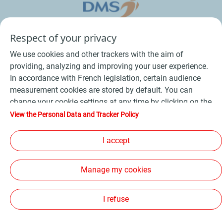
Respect of your privacy
We use cookies and other trackers with the aim of
providing, analyzing and improving your user experience.
In accordance with French legislation, certain audience
measurement cookies are stored by default. You can
change your cookie settings at any time by clicking on the
Conditions Générales de Vente Bois
-
"Manage my cookies" button. By clicking on the "Accept"
View the Personal Data and Tracker Policy
button, you agree that we may store all cookies on your
Conditions Générales de Vente Produits Pétroliers
-
device. If you click on "Decline", only the technical cookies
I accept
Données personnelles
-
Conditions Générales d’Utilisation
-
required for the site to function correctly will be used. For
Cookies
-
Plan du site
-
more information, refer to the "Personal Data and Tracker
Manage my cookies
Policy" page.
Les sites de la compagnie TotalEnergies
-
Accessibilité: non conforme
I refuse
Copyright Proxi TotalEnergies 2026, tous droits réservés