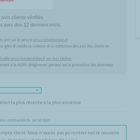
avis clients vérifiés.
s avis des 12 derniers mois.
s avis sur le service
proxi.totalenergies.fr
gère et certifie la collecte et la restitution des avis des clients de
icielle proxi.totalenergies.fr sur Avis Vérifiés
.
ément à la RGPD (Règlement général sur la protection des données).
ation la plus récente à la plus ancienne
 une commande du
14/10/2025
pas pu rentrer notre nouvelle
ute de la Gare et plus 6 Lieu-dit Laroc.