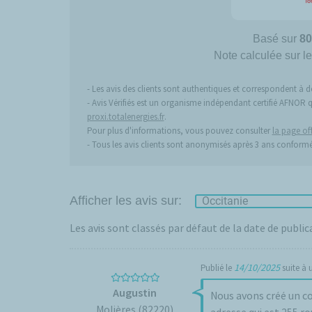
Basé sur
80
Note calculée sur le
Les avis des clients sont authentiques et correspondent à de
Avis Vérifiés est un organisme indépendant certifié AFNOR qui 
proxi.totalenergies.fr
.
Pour plus d'informations, vous pouvez consulter
la page off
Tous les avis clients sont anonymisés après 3 ans conform
Afficher les avis sur:
Les avis sont classés par défaut de la date de public
14/10/2025
Publié le
suite à
Augustin
Nous avons créé un compte client. Nous n'avons 
Molières (82220)
adresse qui est 255 ro