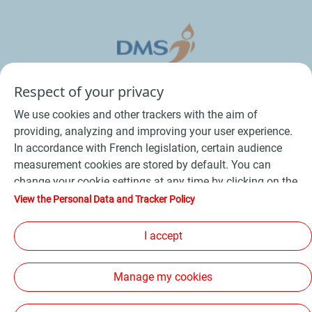
Respect of your privacy
We use cookies and other trackers with the aim of
providing, analyzing and improving your user experience.
In accordance with French legislation, certain audience
measurement cookies are stored by default. You can
change your cookie settings at any time by clicking on the
Conditions Générales de Vente Bois
-
"Manage my cookies" button. By clicking on the "Accept"
View the Personal Data and Tracker Policy
button, you agree that we may store all cookies on your
Conditions Générales de Vente Produits Pétroliers
-
device. If you click on "Decline", only the technical cookies
I accept
Données personnelles
-
Conditions Générales d’Utilisation
-
required for the site to function correctly will be used. For
Cookies
-
Plan du site
-
more information, refer to the "Personal Data and Tracker
Manage my cookies
Policy" page.
Les sites de la compagnie TotalEnergies
-
Accessibilité: non conforme