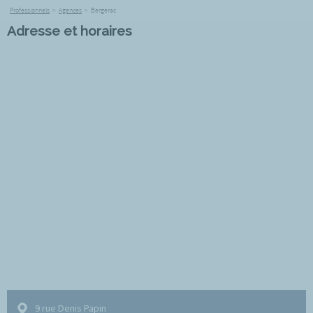
Professionnels
>
Agences
>
Bergerac
Adresse et horaires
9 rue Denis Papin