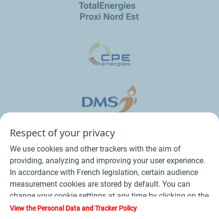
Respect of your privacy
We use cookies and other trackers with the aim of
providing, analyzing and improving your user experience.
In accordance with French legislation, certain audience
measurement cookies are stored by default. You can
change your cookie settings at any time by clicking on the
Conditions Générales de Vente Bois
-
"Manage my cookies" button. By clicking on the "Accept"
View the Personal Data and Tracker Policy