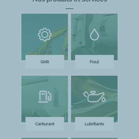
GNR
Fioul
Carburant
Lubrifiants