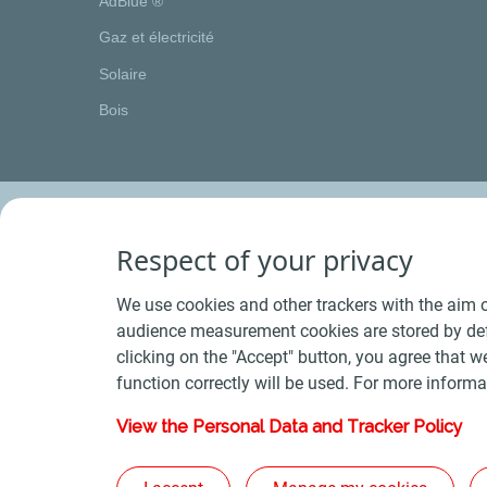
AdBlue ®
Gaz et électricité
Solaire
Bois
Respect of your privacy
We use cookies and other trackers with the aim o
audience measurement cookies are stored by defa
clicking on the "Accept" button, you agree that we
function correctly will be used. For more informa
View the Personal Data and Tracker Policy
Conditions Générales de Vente Bois
-
Conditions 
Plan du s