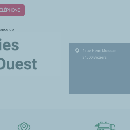
TÉLÉPHONE
gence de
2 rue Henri Moissan
34500 Béziers