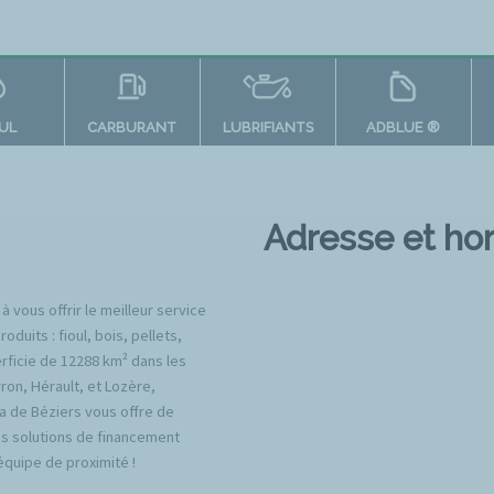
OUL
CARBURANT
LUBRIFIANTS
ADBLUE ®
Adresse et hor
 vous offrir le meilleur service
uits : fioul, bois, pellets,
erficie de 12288 km² dans les
on, Hérault, et Lozère,
a de Béziers vous offre de
es solutions de financement
équipe de proximité !