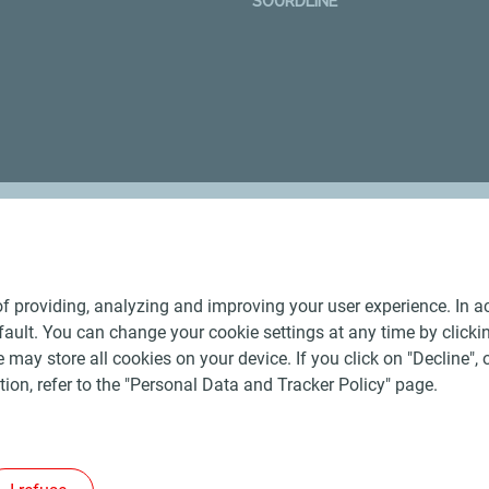
SOURDLINE
Nos distributeurs régionaux
f providing, analyzing and improving your user experience. In ac
ult. You can change your cookie settings at any time by click
 may store all cookies on your device. If you click on "Decline", o
tion, refer to the "Personal Data and Tracker Policy" page.
Générales de Vente Produits Pétroliers
-
Données personnelles
-
ite
-
Les sites de la compagnie TotalEnergies
-
Accessibilité: no