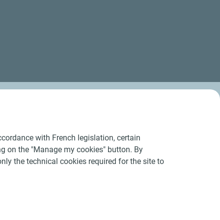
cordance with French legislation, certain
ing on the "Manage my cookies" button. By
nly the technical cookies required for the site to
Conditions Générales d’Utilisation
-
Cookies
-
n conforme