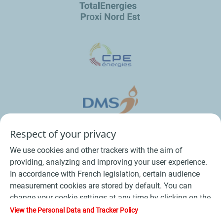
Respect of your privacy
We use cookies and other trackers with the aim of
providing, analyzing and improving your user experience.
In accordance with French legislation, certain audience
measurement cookies are stored by default. You can
change your cookie settings at any time by clicking on the
Conditions Générales de Vente Bois
-
"Manage my cookies" button. By clicking on the "Accept"
View the Personal Data and Tracker Policy