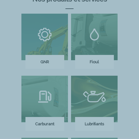
GNR
Fioul
Carburant
Lubrifiants