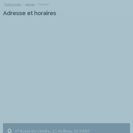
Professionnels
>
Agences
>
Cournon
Adresse et horaires
27 Route Du Cendre, Z.I. Acilloux, CS 50007