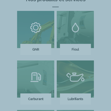
GNR
Fioul
Carburant
Lubrifiants