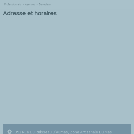
Professionnels
>
Agences
>
Davezieux
Adresse et horaires
392 Rue Du Ruisseau D'Aumas, Zone Artisanale Du Mas