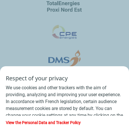
Respect of your privacy
We use cookies and other trackers with the aim of
providing, analyzing and improving your user experience.
In accordance with French legislation, certain audience
measurement cookies are stored by default. You can
change your cookie settings at any time by clicking on the
Conditions Générales de Vente Bois
-
"Manage my cookies" button. By clicking on the "Accept"
View the Personal Data and Tracker Policy