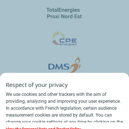
Respect of your privacy
We use cookies and other trackers with the aim of
providing, analyzing and improving your user experience.
In accordance with French legislation, certain audience
measurement cookies are stored by default. You can
change your cookie settings at any time by clicking on the
Conditions Générales de Vente Bois
-
"Manage my cookies" button. By clicking on the "Accept"