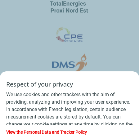
Respect of your privacy
We use cookies and other trackers with the aim of
providing, analyzing and improving your user experience.
In accordance with French legislation, certain audience
measurement cookies are stored by default. You can
change your cookie settings at any time by clicking on the
Conditions Générales de Vente Bois
-
"Manage my cookies" button. By clicking on the "Accept"
View the Personal Data and Tracker Policy