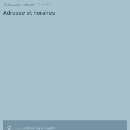
Professionnels
>
Agences
>
St Marcellin
Adresse et horaires
563 Avenue De Romans