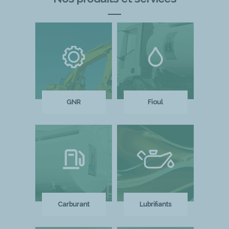
GNR
Fioul
Carburant
Lubrifiants