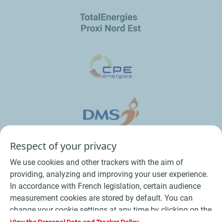
Respect of your privacy
We use cookies and other trackers with the aim of
providing, analyzing and improving your user experience.
In accordance with French legislation, certain audience
measurement cookies are stored by default. You can
change your cookie settings at any time by clicking on the
Conditions Générales de Vente Bois
-
"Manage my cookies" button. By clicking on the "Accept"