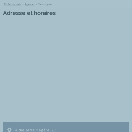
Professionnels
>
Agences
>
Vendargues
Adresse et horaires
4 Rue Terre Mégère, Z.I.