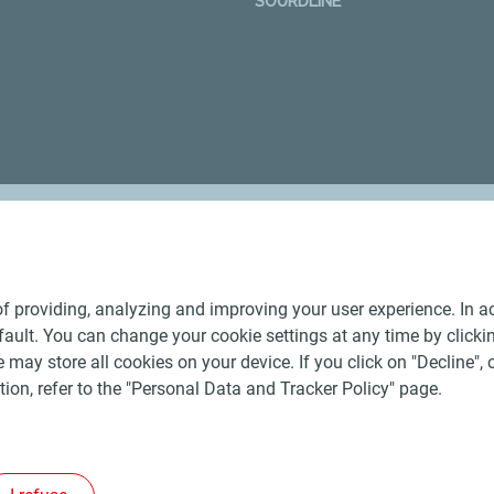
SOURDLINE
Nos distributeurs régionaux
f providing, analyzing and improving your user experience. In ac
ult. You can change your cookie settings at any time by click
 may store all cookies on your device. If you click on "Decline", o
tion, refer to the "Personal Data and Tracker Policy" page.
Générales de Vente Produits Pétroliers
-
Données personnelles
-
ite
-
Les sites de la compagnie TotalEnergies
-
Accessibilité: no