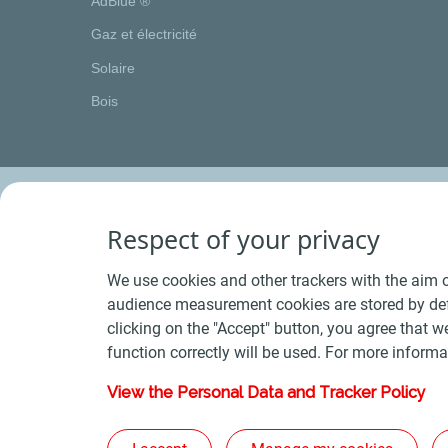
AdBlue ®
Gaz et électricité
Solaire
Bois
Respect of your privacy
We use cookies and other trackers with the aim o
audience measurement cookies are stored by defa
clicking on the "Accept" button, you agree that we
function correctly will be used. For more informa
View the Personal Data and Tracker Policy
Conditions Générales de Vente Bois
-
Conditions 
Plan du s