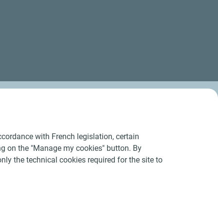
cordance with French legislation, certain
ing on the "Manage my cookies" button. By
nly the technical cookies required for the site to
Conditions Générales d’Utilisation
-
Cookies
-
n conforme