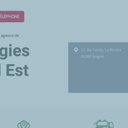
TÉLÉPHONE
ne agence de
Z.I. De Coron, La Rivoire
01300 Virignin