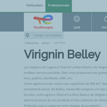
Particuliers
Professionnels
GNR
FI
Changer ma localisation
Professionnels
>
Agences
>
Virignin Belley
Virignin Belley
Les équipes de l’agence Charvet La Mure Bianco de Virignin
meilleur service possible. Elles vous proposent une gamme
bois, pellets, lubrifiants, GNR, etc.
Cette agence locale couvre une superficie de 965 km² dan
notamment autour de Belley, Hauteville-Lompnes et Culoz
De plus, votre agence Charvet La Mure Bianco de Virignin
dont la livraison de vos produits et des solutions de fin
N’hésitez pas à contacter notre équipe de proximité !