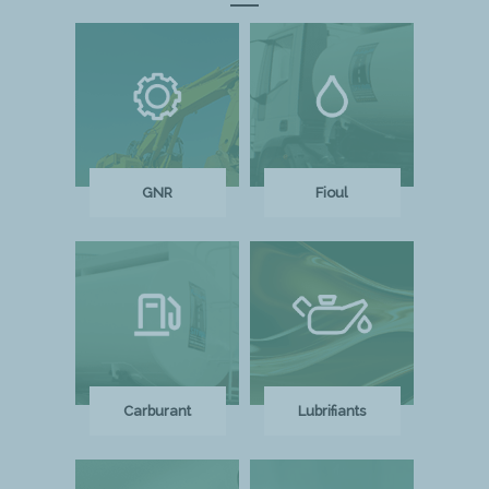
GNR
Fioul
Carburant
Lubrifiants