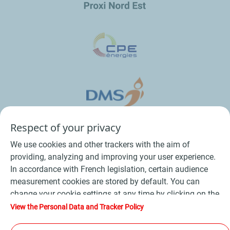
Respect of your privacy
We use cookies and other trackers with the aim of
providing, analyzing and improving your user experience.
In accordance with French legislation, certain audience
measurement cookies are stored by default. You can
change your cookie settings at any time by clicking on the
Conditions Générales de Vente Bois
-
"Manage my cookies" button. By clicking on the "Accept"
View the Personal Data and Tracker Policy
button, you agree that we may store all cookies on your
Conditions Générales de Vente Produits Pétroliers
-