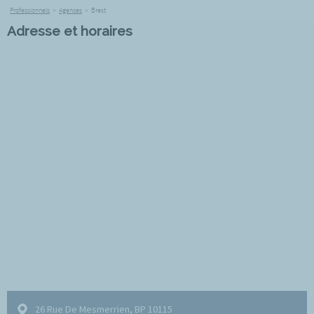
Professionnels
>
Agences
>
Brest
Adresse et horaires
26 Rue De Mesmerrien, BP 10115