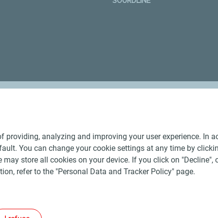
SOURDLINE
Nos distributeurs régionaux
f providing, analyzing and improving your user experience. In ac
ult. You can change your cookie settings at any time by click
 may store all cookies on your device. If you click on "Decline", o
tion, refer to the "Personal Data and Tracker Policy" page.
Générales de Vente Produits Pétroliers
-
Données personnelles
-
ite
-
Les sites de la compagnie TotalEnergies
-
Accessibilité: no