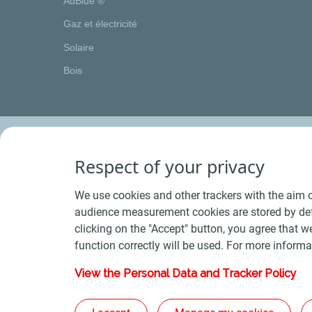
AdBlue ®
Gaz et électricité
Solaire
Bois
Respect of your privacy
We use cookies and other trackers with the aim o
audience measurement cookies are stored by defa
clicking on the "Accept" button, you agree that we
function correctly will be used. For more informa
View the Personal Data and Tracker Policy
Conditions Générales de Vente Bois
-
Conditions 
Plan du s