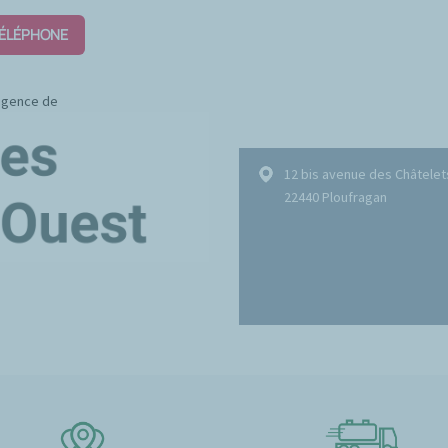
TÉLÉPHONE
 agence de
12 bis avenue des Châtelet
22440 Ploufragan