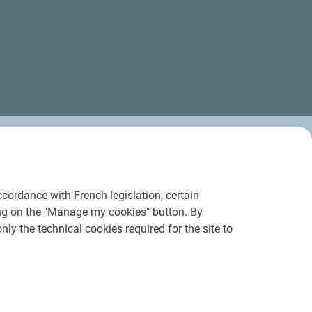
cordance with French legislation, certain
ing on the "Manage my cookies" button. By
nly the technical cookies required for the site to
Conditions Générales d’Utilisation
-
Cookies
-
n conforme