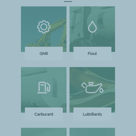
GNR
Fioul
Carburant
Lubrifiants