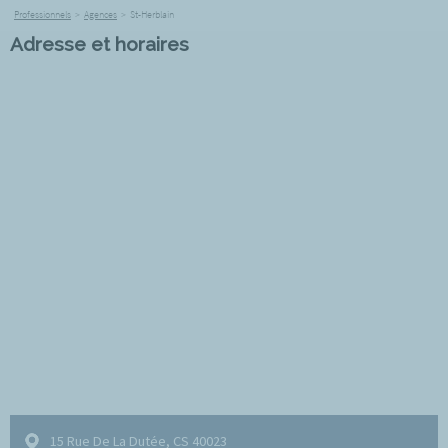
Professionnels
>
Agences
>
St-Herblain
Adresse et horaires
15 Rue De La Dutée, CS 40023