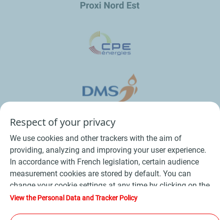
Respect of your privacy
We use cookies and other trackers with the aim of
providing, analyzing and improving your user experience.
In accordance with French legislation, certain audience
measurement cookies are stored by default. You can
change your cookie settings at any time by clicking on the
Conditions Générales de Vente Bois
-
"Manage my cookies" button. By clicking on the "Accept"
View the Personal Data and Tracker Policy
button, you agree that we may store all cookies on your
Conditions Générales de Vente Produits Pétroliers
-