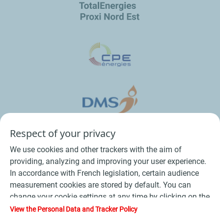
Respect of your privacy
We use cookies and other trackers with the aim of
providing, analyzing and improving your user experience.
In accordance with French legislation, certain audience
measurement cookies are stored by default. You can
change your cookie settings at any time by clicking on the
Conditions Générales de Vente Bois
-
"Manage my cookies" button. By clicking on the "Accept"
View the Personal Data and Tracker Policy