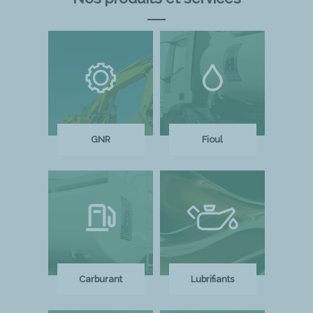
GNR
Fioul
Carburant
Lubrifiants