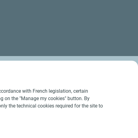
cordance with French legislation, certain
ing on the "Manage my cookies" button. By
nly the technical cookies required for the site to
Conditions Générales d’Utilisation
-
Cookies
-