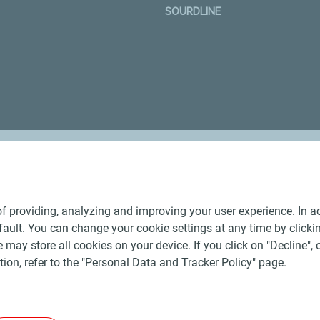
SOURDLINE
Nos distributeurs régionaux
f providing, analyzing and improving your user experience. In ac
ult. You can change your cookie settings at any time by click
 may store all cookies on your device. If you click on "Decline", o
tion, refer to the "Personal Data and Tracker Policy" page.
Générales de Vente Produits Pétroliers
-
Données personnelles
-
-
-