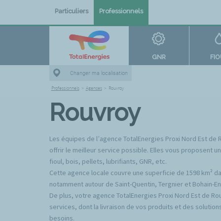
Particuliers
Professionnels
GNR
FI
Changer ma localisation
Professionnels
>
Agences
>
Rouvroy
Rouvroy
Les équipes de l’agence TotalEnergies Proxi Nord Est de 
offrir le meilleur service possible. Elles vous proposent
fioul, bois, pellets, lubrifiants, GNR, etc.
Cette agence locale couvre une superficie de 1598 km² da
notamment autour de Saint-Quentin, Tergnier et Bohain-E
De plus, votre agence TotalEnergies Proxi Nord Est de R
services, dont la livraison de vos produits et des soluti
besoins.