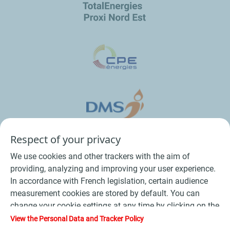
Respect of your privacy
We use cookies and other trackers with the aim of
providing, analyzing and improving your user experience.
In accordance with French legislation, certain audience
measurement cookies are stored by default. You can
change your cookie settings at any time by clicking on the
Conditions Générales de Vente Bois
-
"Manage my cookies" button. By clicking on the "Accept"
View the Personal Data and Tracker Policy