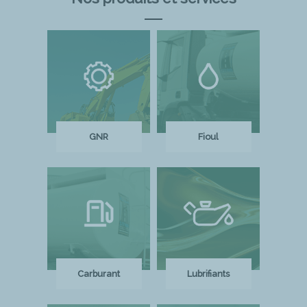
GNR
Fioul
Carburant
Lubrifiants