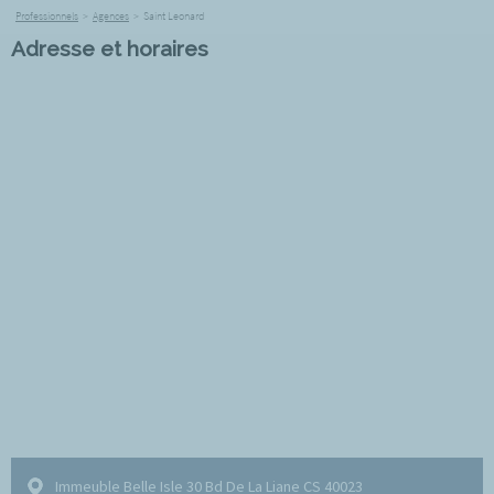
Professionnels
>
Agences
>
Saint Leonard
Adresse et horaires
Immeuble Belle Isle 30 Bd De La Liane CS 40023