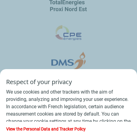
Respect of your privacy
We use cookies and other trackers with the aim of
providing, analyzing and improving your user experience.
In accordance with French legislation, certain audience
measurement cookies are stored by default. You can
change your cookie settings at any time by clicking on the
Conditions Générales de Vente Bois
-
"Manage my cookies" button. By clicking on the "Accept"
View the Personal Data and Tracker Policy
button, you agree that we may store all cookies on your
-