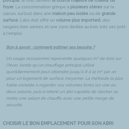
principal
, le bois devient
la source majeure de chaleur du
foyer
. La consommation grimpe à
plusieurs stères
sur la
saison, surtout dans une
maison peu isolée
ou de
grande
surface
. L’abri doit offrir un
volume plus important
, des
rangées bien aérées et une zone dédiée au bois très sec prêt
à l’emploi.
Bon à savoir : comment estimer ses besoins ?
Un usage occasionnel représente quelques m³ de bois sur
l’hiver, tandis qu’un chauffage principal utilisé
quotidiennement peut atteindre jusqu’à 8 à 12 m³ par an
pour un logement de surface moyenne. La méthode la plus
fiable consiste à regarder vos volumes livrés sur une ou
deux saisons, puis à retenir un abri capable de stocker au
moins une saison de chauffe avec une petite marge de
sécurité.
CHOISIR LE BON EMPLACEMENT POUR SON ABRI