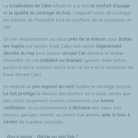
La
localisation de l’abri
influence à la fois
le confort d’usage
et
la qualité du séchage du bois
. L’objectif reste de protéger
les bûches de l’humidité tout en profitant de la circulation de
l’air.
Un bon emplacement se situe
près de la maison
, pour
limiter
les trajets
par temps froid. L’abri doit rester
légèrement
décollé du mur
pour laisser
circuler l’air
derrière et limiter
l’humidité. Un sol
stabilisé ou drainant
(gravier, dalle béton,
pavés) évite le contact direct avec la terre et la formation de
boue devant l’abri.
Un endroit un
peu exposé au vent
facilite le séchage du bois.
Le toit protège
le dessus des bûches de la pluie, tandis que
des côtés largement ouverts conservent une
bonne
ventilation
. Un positionnement
à distance
des haies très
denses, garages fermés ou zones mal aérées
aide le bois à
sécher
de manière naturelle.
Bon à savoir : Bâche ou abri fixe ?