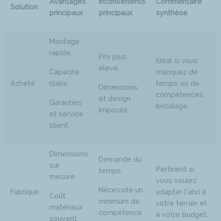
Avantages
Inconvénients
Commentaire
Solution
principaux
principaux
synthèse
Montage
rapide.
Prix plus
Idéal si vous
élevé.
Capacité
manquez de
Acheté
claire.
temps ou de
Dimensions
compétences
et design
Garanties
bricolage.
imposés.
et service
client.
Dimensions
Demande du
sur
Pertinent si
temps.
mesure.
vous voulez
Nécessite un
Fabriqué
adapter l’abri à
Coût
minimum de
votre terrain et
matériaux
compétence
à votre budget.
souvent