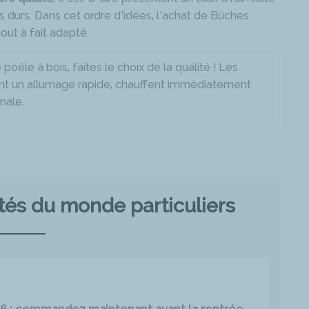
s durs. Dans cet ordre d’idées, l’achat de Bûches
ut à fait adapté.
êle à bois, faites le choix de la qualité ! Les
t un allumage rapide, chauffent immédiatement
male.
ités du monde particuliers
026 : commandez maintenant avant la rentrée