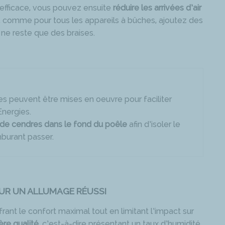
efficace, vous pouvez ensuite
réduire les arrivées d’air
s, comme pour tous les appareils à bûches, ajoutez des
ne reste que des braises.
es peuvent être mises en oeuvre pour faciliter
Energies.
 de cendres dans le fond du poêle
afin d’isoler le
comburant passer.
OUR UN ALLUMAGE RÉUSSI
frant le confort maximal tout en limitant l’impact sur
ère qualité
, c’est-à-dire présentant un taux d’humidité