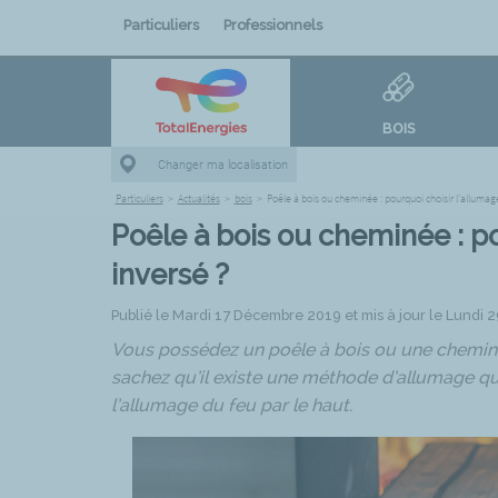
Particuliers
Professionnels
BOIS
Changer ma localisation
Particuliers
>
Actualités
>
bois
>
Poêle à bois ou cheminée : pourquoi choisir l'allumage
Poêle à bois ou cheminée : po
inversé ?
Publié le Mardi 17 Décembre 2019 et mis à jour le Lundi 
Vous possédez un poêle à bois ou une cheminée
sachez qu’il existe une méthode d’allumage qui
l’allumage du feu par le haut.