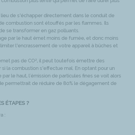
la combustion plus lente qui permet de faire durer plus
u lieu de s’échapper directement dans le conduit de
de combustion sont étouffés par les flammes. Ils
 de se transformer en gaz polluants.
mage par le haut émet moins de fumée, et donc moins
limiter l’encrassement de votre appareil à bûches et
n’émet pas de CO², il peut toutefois émettre des
ier si la combustion s’effectue mal. En optant pour un
par le haut, l'émission de particules fines se voit alors
e permettrait de réduire de 80% le dégagement de
S ÉTAPES ?
a :