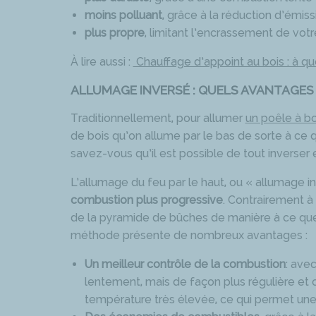
moins polluant
, grâce à la réduction d’émiss
plus propre
, limitant l’encrassement de votre
À lire aussi :
Chauffage d’appoint au bois : à que
ALLUMAGE INVERSÉ : QUELS AVANTAGES 
Traditionnellement, pour allumer
un poêle à bo
de bois qu’on allume par le bas de sorte à ce 
savez-vous qu’il est possible de tout inverser 
L’allumage du feu par le haut, ou « allumage i
combustion plus progressive
. Contrairement à 
de la pyramide de bûches de manière à ce que 
méthode présente de nombreux avantages :
Un meilleur contrôle de la combustion
: avec
lentement, mais de façon plus régulière et 
température très élevée, ce qui permet un