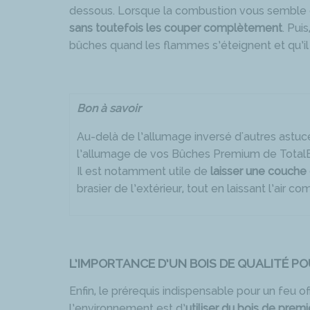
dessous. Lorsque la combustion vous semble 
sans toutefois les couper complètement
. Pui
bûches quand les flammes s’éteignent et qu’il 
Bon à savoir
Au-delà de l’allumage inversé d'autres astuc
l’allumage de vos Bûches Premium de Total
Il est notamment utile de
laisser une couche
brasier de l’extérieur, tout en laissant l’air 
L’IMPORTANCE D’UN BOIS DE QUALITÉ P
Enfin, le prérequis indispensable pour un feu of
l’environnement est d’
utiliser du bois de premi