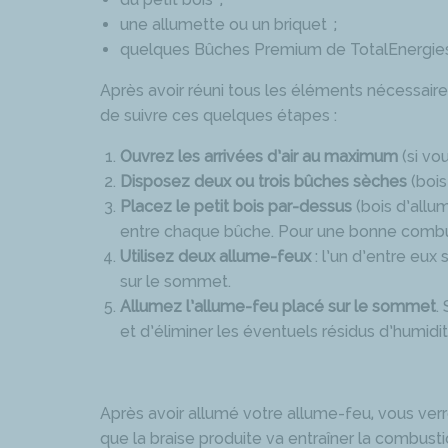
une allumette ou un briquet ;
quelques Bûches Premium de TotalEnergies 
Après avoir réuni tous les éléments nécessaires,
de suivre ces quelques étapes :
Ouvrez les arrivées d’air au maximum
(si vou
Disposez deux ou trois bûches sèches
(bois
Placez le petit bois par-dessus
(bois d’allu
entre chaque bûche. Pour une bonne combustio
Utilisez deux allume-feux
: l’un d’entre eux 
sur le sommet.
Allumez l’allume-feu placé sur le sommet
.
et d’éliminer les éventuels résidus d’humidi
Après avoir allumé votre allume-feu, vous ver
que la braise produite va entraîner la combust