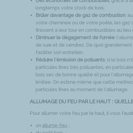
Des économies de combustibles
, grâce à 
longtemps votre stock de bois.
Brûler davantage de gaz de combustion
: a
votre cheminée ou de votre poêle, les gaz 
finissent à leur tour en combustibles au lieu
Diminuer le dégagement de fumée
: l’allu
de suie et de cendres. De quoi grandement 
faciliter son entretien.
Réduire l’émission de polluants
: si le bois 
particules fines très polluantes, en particul
bois sec de bonne qualité et pour l’allumage 
limitée. On estime même que cette méthod
particules fines au moment de l’allumage.
ALLUMAGE DU FEU PAR LE HAUT : QUELLE
Pour allumer votre feu par le haut, il vous faudr
un
allume-feu
;
du petit bois ;