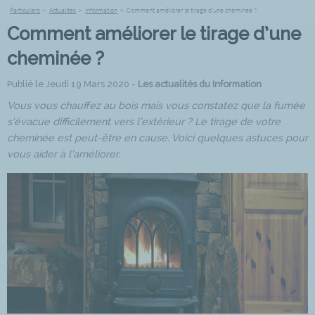
Particuliers
>
Actualités
>
information
>
Comment améliorer le tirage d’une cheminée ?
Comment améliorer le tirage d’une
cheminée ?
Publié le Jeudi 19 Mars 2020 -
Les actualités du Information
Vous vous chauffez au bois mais vous constatez que la fumée
s’évacue difficilement vers l’extérieur ? Le tirage de votre
cheminée est peut-être en cause. Voici quelques astuces pour
vous aider à l’améliorer.