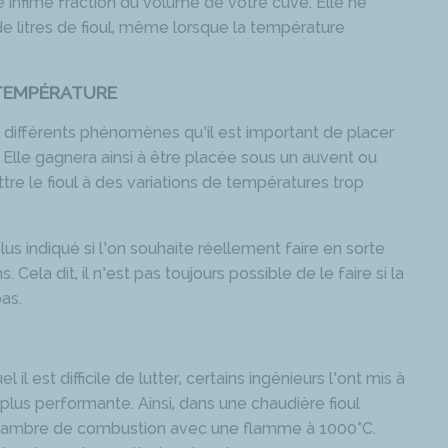
e infime fraction du volume de votre cuve. Elle ne
e litres de fioul, même lorsque la température
 TEMPÉRATURE
 différents phénomènes qu’il est important de placer
. Elle gagnera ainsi à être placée sous un auvent ou
tre le fioul à des variations de températures trop
plus indiqué si l’on souhaite réellement faire en sorte
 Cela dit, il n’est pas toujours possible de le faire si la
as.
l est difficile de lutter, certains ingénieurs l’ont mis à
plus performante. Ainsi, dans une chaudière fioul
ne chambre de combustion avec une flamme à 1000°C.