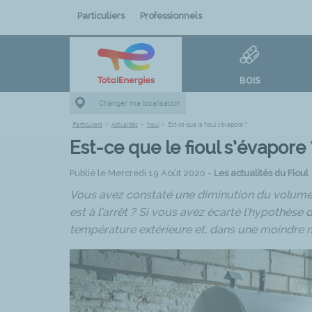
Particuliers
Professionnels
BOIS
Changer ma localisation
Particuliers
>
Actualités
>
fioul
>
Est-ce que le fioul s’évapore ?
Est-ce que le fioul s’évapore 
Publié le Mercredi 19 Août 2020 -
Les actualités du Fioul
Vous avez constaté une diminution du volume d
est à l’arrêt ? Si vous avez écarté l’hypothèse 
température extérieure et, dans une moindre m