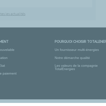
tes les actualités
EMENT
POURQUOI CHOISIR TOTALENER
nouvelable
Un fournisseur multi-énergies
ation
Notre démarche qualité
Etat
Les valeurs de la compagnie
TotalEnergies
e paiement