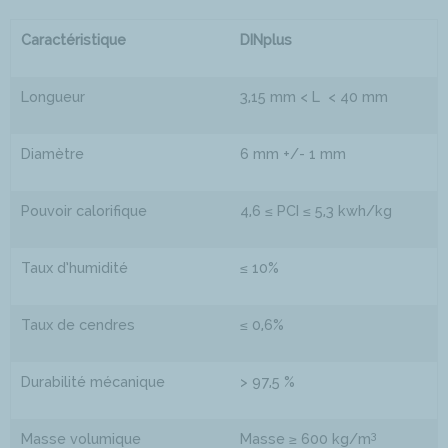
Caractéristique
DINplus
Longueur
3,15 mm < L < 40 mm
Diamètre
6 mm +/- 1 mm
Pouvoir calorifique
4,6 ≤ PCI ≤ 5,3 kwh/kg
Taux d’humidité
≤ 10%
Taux de cendres
≤ 0,6%
Durabilité mécanique
> 97,5 %
3
Masse volumique
Masse ≥ 600 kg/m