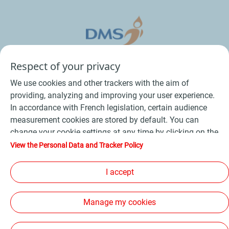
Respect of your privacy
We use cookies and other trackers with the aim of
providing, analyzing and improving your user experience.
In accordance with French legislation, certain audience
measurement cookies are stored by default. You can
change your cookie settings at any time by clicking on the
Conditions Générales de Vente Bois
-
"Manage my cookies" button. By clicking on the "Accept"
View the Personal Data and Tracker Policy
button, you agree that we may store all cookies on your
Conditions Générales de Vente Produits Pétroliers
-
device. If you click on "Decline", only the technical cookies
I accept
Données personnelles
-
Conditions Générales d’Utilisation
-
required for the site to function correctly will be used. For
Cookies
-
Plan du site
-
more information, refer to the "Personal Data and Tracker
Manage my cookies
Policy" page.
Les sites de la compagnie TotalEnergies
-
Accessibilité: non conforme