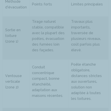
Méthode
Points forts
Limites principales
d’évacuation
Tirage naturel
Travaux plus
stable, compatible
importants,
Sortie en
avec la plupart des
traversée de
toiture
poêles, évacuation
plusieurs niveaux,
(zone 1)
des fumées loin
coût parfois plus
des façades.
élevé.
Poêle étanche
Conduit
obligatoire,
concentrique
Ventouse
distances strictes
compact, bonne
verticale
aux ouvertures,
étanchéité,
(zone 2)
solution non
adaptation aux
adaptée à toutes
maisons récentes.
les toitures.