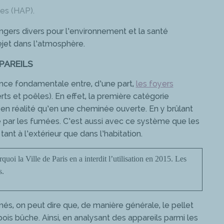
es (HAP).
gers divers pour l’environnement et la santé
rejet dans l’atmosphère.
PAREILS
ence fondamentale entre, d’une part,
les foyers
erts et poêles). En effet, la première catégorie
 en réalité qu’en une cheminée ouverte. En y brûlant
e par les fumées. C’est aussi avec ce système que les
ant à l’extérieur que dans l’habitation.
uoi la Ville de Paris en a interdit l’utilisation en 2015. Les
s.
més, on peut dire que, de manière générale, le pellet
is bûche. Ainsi, en analysant des appareils parmi les