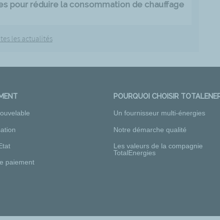
es pour réduire la consommation de chauffage
tes les actualités
EMENT
POURQUOI CHOISIR TOTALENER
nouvelable
Un fournisseur multi-énergies
ation
Notre démarche qualité
Etat
Les valeurs de la compagnie
TotalEnergies
e paiement