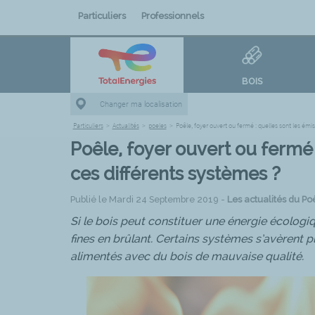
Particuliers
Professionnels
BOIS
Changer ma localisation
Particuliers
>
Actualités
>
poeles
>
Poêle, foyer ouvert ou fermé : quelles sont les émi
Poêle, foyer ouvert ou fermé 
ces différents systèmes ?
Publié le Mardi 24 Septembre 2019 -
Les actualités du Po
Si le bois peut constituer une énergie écologi
fines en brûlant. Certains systèmes s’avèrent pl
alimentés avec du bois de mauvaise qualité.