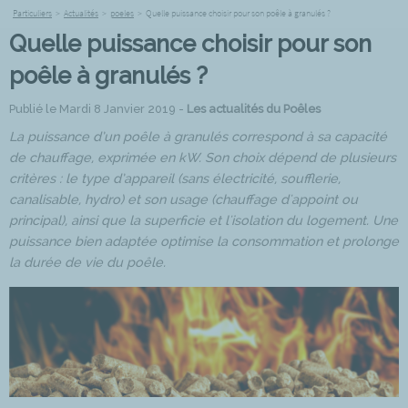
Particuliers
>
Actualités
>
poeles
>
Quelle puissance choisir pour son poêle à granulés ?
Quelle puissance choisir pour son
poêle à granulés ?
Publié le Mardi 8 Janvier 2019 -
Les actualités du Poêles
La puissance d’un poêle à granulés correspond à sa capacité
de chauffage, exprimée en kW. Son choix dépend de plusieurs
critères : le type d’appareil (sans électricité, soufflerie,
canalisable, hydro) et son usage (chauffage d'appoint ou
principal), ainsi que la superficie et l'isolation du logement. Une
puissance bien adaptée optimise la consommation et prolonge
la durée de vie du poêle.