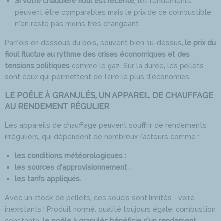
Si votre chaudière fioul est récente
, les rendements
peuvent être comparables mais le prix de ce combustible
n’en reste pas moins très changeant.
Parfois en dessous du bois, souvent bien au-dessus,
le prix du
fioul fluctue au rythme des crises économiques et des
tensions politiques
comme le gaz. Sur la durée, les pellets
sont ceux qui permettent de faire le plus d’économies.
LE POÊLE À GRANULÉS, UN APPAREIL DE CHAUFFAGE
AU RENDEMENT RÉGULIER
Les appareils de chauffage peuvent souffrir de rendements
irréguliers, qui dépendent de nombreux facteurs comme :
les conditions météorologiques
;
les sources d’approvisionnement
;
les tarifs appliqués.
Avec un stock de pellets, ces soucis sont limités... voire
inexistants ! Produit normé, qualité toujours égale, combustion
constante,
le poêle à granulés bénéficie d’un rendement