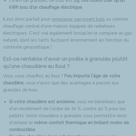
1 kWh de granulés de bois est
2,5 fois moins cher qu’un
kWh issu d’un chauffage électrique
.
Il est donc parfait pour
remplacer son insert bois
ou comme
chauffage central d'une maison équipée de radiateurs
électriques. C’est vrai également lorsqu’on le compare au gaz
naturel, dont les tarifs fluctuent énormément en fonction du
contexte géopolitique !
Est-ce rentable d'avoir un poêle à granulés plutôt
qu'une chaudière au fioul ?
Vous vous chauffez au fioul ?
Peu importe l'âge de votre
chaudière
, vous n’avez que des avantages à passer aux
granulés de bois.
Si votre chaudière est ancienne
, vous ne bénéficiez que
d’un rendement de l’ordre de 70 %, contre 90 % pour les
pellets. Votre chaudière à granulés vous permettra donc
d’obtenir le
même confort thermique en brûlant moins de
combustible
.