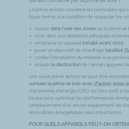
Qui est concerné par la prime air bois ?
La prime air bois concerne les particuliers qu
foyer fermé, à la condition de respecter les cri
résider
dans l’une des zones
où la prime air 
vivre dans une résidence principale achevé
remplacer un appareil
installé avant 2002
;
poser un dispositif de chauffage
labellisé
F
confier l’installation du matériel à un profes
assurer
la destruction
de l’ancien appareil d
Une seule prime air bois ne peut être accordée
cumuler la prime air bois avec
d’autres aides de
d’économie d’énergie (CEE) ou l’éco-prêt à tau
locaux pour optimiser les performances éner
remplacement d’un ancien équipement de chauf
rénovations énergétiques plus importantes.
POUR QUELS APPAREILS PEUT-ON OBTENIR