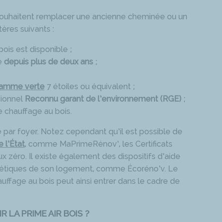
i souhaitent remplacer une ancienne cheminée ou un
tères suivants :
bois est disponible ;
e
depuis plus de deux ans
;
lamme verte
7 étoiles ou équivalent ;
sionnel
Reconnu garant de l’environnement (RGE)
;
e chauffage au bois.
 par foyer. Notez cependant qu’il est possible de
 l’État
, comme MaPrimeRénov’, les Certificats
x zéro. Il existe également des dispositifs d’aide
gétiques de son logement, comme Écoréno’v. Le
fage au bois peut ainsi entrer dans le cadre de
 LA PRIME AIR BOIS ?