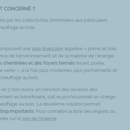
EST CONCERNÉ ?
e par les collectivités territoriales aux particuliers
hauffage au bois.
es proposent une
aide financière
appelée « prime air bois
nce de l'environnement et de la maîtrise de l’énergie
 cheminées et des foyers fermés
(insert, poêle,
me verte », à la fois plus modernes, plus performants et
 chauffage au bois.
0 et 3 000 euros, en fonction des revenus des
ement au bénéficiaire, soit au professionnel en charge
hauffage au bois. La deuxième solution permet
 trop importants
. Pour connaître la liste des régions où
endre sur le
site de l’Ademe
.