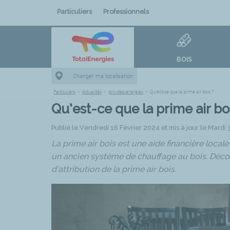
Particuliers
Professionnels
BOIS
Changer ma localisation
Particuliers
>
Actualités
>
prix-des-energies
>
Qu’est-ce que la prime air bois ?
Qu’est-ce que la prime air bo
Publié le Vendredi 16 Février 2024 et mis à jour le Mardi
La prime air bois est une aide financière local
un ancien système de chauffage au bois. Décou
d’attribution de la prime air bois.