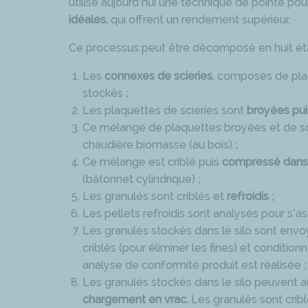
utilise aujourd’hui une technique de pointe pou
idéales
, qui offrent un rendement supérieur.
Ce processus peut être décomposé en huit ét
Les
connexes de scieries
, composés de plaq
stockés ;
Les plaquettes de scieries sont
broyées pu
Ce mélange de plaquettes broyées et de sc
chaudière biomasse (au bois) ;
Ce mélange est criblé puis
compressé dans
(bâtonnet cylindrique) ;
Les granulés sont criblés et
refroidis
;
Les pellets refroidis sont analysés pour s’a
Les granulés stockés dans le silo sont env
criblés (pour éliminer les fines) et condition
analyse de conformité produit est réalisée ;
Les granulés stockés dans le silo peuvent 
chargement en vrac.
Les granulés sont cribl