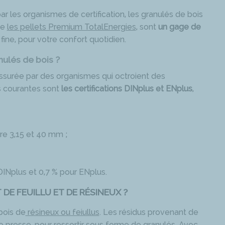
r les organismes de certification, les granulés de bois
me
les pellets Premium TotalEnergies
, sont
un gage de
n fine, pour votre confort quotidien.
ulés de bois ?
assurée par des organismes qui octroient des
us courantes sont
les certifications DINplus et
ENplus
,
re 3,15 et 40 mm ;
INplus et 0,7 % pour ENplus.
DE FEUILLU ET DE RÉSINEUX ?
bois de
résineux ou feiullus
. Les résidus provenant de
 presse, pour ressortir sous forme de granulés. Avec