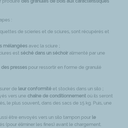
r produire
des granulés de bois aux caractéristiques
apes :
uettes de scieries et de sciures, sont récupérés et
is mélangées
avec la sciure ;
iures est
séché dans un séchoir
alimenté par une
 des presses
pour ressortir en forme de granulé
ssurer de
leur conformité
et stockés dans un silo ;
oyés vers une
chaîne de conditionnement
où ils seront
nés, le plus souvent, dans des sacs de 15 kg. Puis, une
aussi être envoyés vers un silo tampon pour
le
és (pour éliminer les fines) avant le chargement.