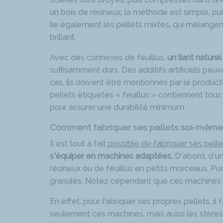
un bois de résineux, la méthode est simple, pu
lie également les pellets mixtes, qui mélangent
brillant.
Avec des connexes de feuillus,
un liant nature
suffisamment durs. Des additifs artificiels pe
cas, ils doivent être mentionnés par le produc
pellets étiquetés « feuillus » contiennent tou
pour assurer une durabilité minimum.
Comment fabriquer ses pellets soi-même
Il est tout à fait
possible de fabriquer ses pel
s’équiper en machines adaptées.
D’abord, d’un
résineux ou de feuillus en petits morceaux. Pu
granulés. Notez cependant que ces machines
En effet, pour fabriquer ses propres pellets, i
seulement ces machines, mais aussi les stères 