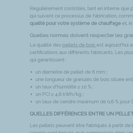
Régulièrement contrôlés, tant en interne que pa
qui suivent ce processus de fabrication, com
qualité pour votre système de chauffage
et, i
Quelles normes doivent respecter les gran
La qualité des
pellets de bois
est aujourd’hui 
certifications aux différents fabricants. Les pl
qui garantissent :
un diamètre de pellet de 6 mm ;
une longueur de granulés de bois située ent
un taux d’humidité ≤ 10 % ;
un PCI ≥ 4,6 kWh/kg ;
un taux de cendre maximum de 0,6 % pour D
QUELLES DIFFÉRENCES ENTRE UN PELLET 
Les pellets peuvent être fabriqués à partir de 
scieries sont broyés, puis compressés dans une