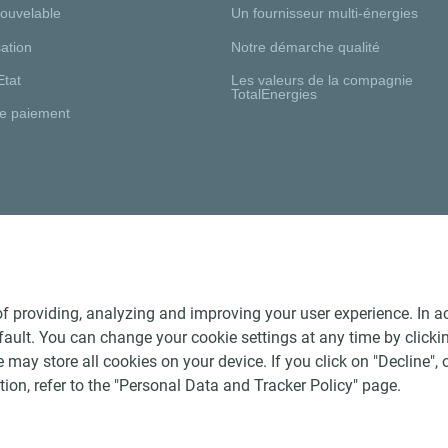
nouvelable
Un fournisseur multi-énergies
ation
Notre démarche qualité
Etat
Les valeurs de la compagnie
TotalEnergies
e paiement
Nos distributeurs régionaux
f providing, analyzing and improving your user experience. In ac
ult. You can change your cookie settings at any time by click
 may store all cookies on your device. If you click on "Decline", o
tion, refer to the "Personal Data and Tracker Policy" page.
Générales de Vente Produits Pétroliers
-
Données personnelles
-