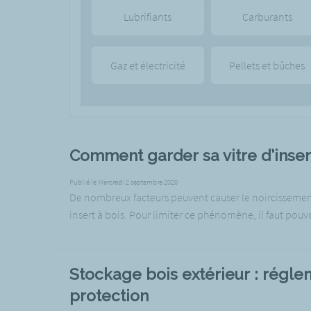
Lubrifiants
Carburants
Gaz et électricité
Pellets et bûches
Comment garder sa vitre d’inser
Publié le Mercredi 2 septembre 2020
De nombreux facteurs peuvent causer le noircissement 
insert à bois. Pour limiter ce phénomène, il faut pouvo
Stockage bois extérieur : régle
protection