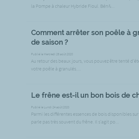
la Pompe à chaleur Hybride Fioul. Bén&...
Comment arrêter son poêle à gr
de saison ?
Publié le Mercredi 26 août 2020
Au retour des beaux jours, vous pouvez être tenté d’
votre poêle à granulés....
Le frêne est-il un bon bois de c
Publié le Lundi 24 août 2020
Parmi les différentes essences de bois disponibles sur
parle pas très souvent du frêne. Il s’agit po...