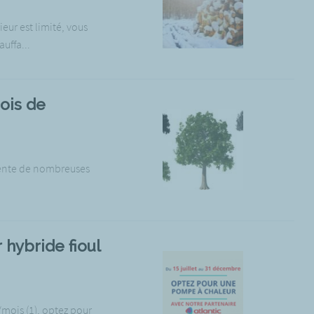
ieur est limité, vous
uffa...
ois de
ésente de nombreuses
hybride fioul
/mois (1), optez pour