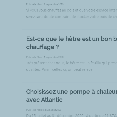
Publié le Mardi 1 septembre 2020
Si vous vous chauffez au bois et que votre espace intér
serez sans doute contraint de stocker votre bois de cha
Est-ce que le hêtre est un bon b
chauffage ?
Publié le Mardi 1 septembre 2020
Très présent chez nous, le hêtre est un feuillu qui pr
qualités. Parmi celles-ci, on peut releve...
Choisissez une pompe à chaleur 
avec Atlantic
Publié le Mercredi 26 août 2020
Du 15 juillet au 31 décembre 2020 : à partir de 91,67€