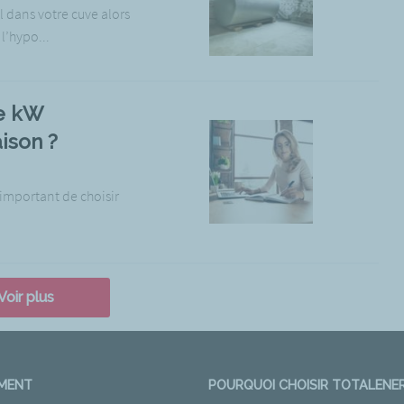
 dans votre cuve alors
 l’hypo...
e kW
ison ?
 important de choisir
Voir plus
EMENT
POURQUOI CHOISIR TOTALENER