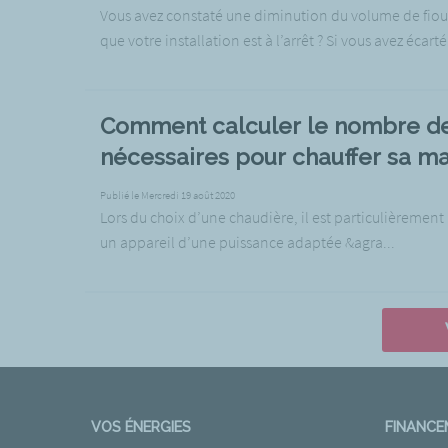
Vous avez constaté une diminution du volume de fioul
que votre installation est à l’arrêt ? Si vous avez écarté
Comment calculer le nombre d
nécessaires pour chauffer sa ma
Publié le Mercredi 19 août 2020
Lors du choix d’une chaudière, il est particulièrement
un appareil d’une puissance adaptée &agra...
VOS ÉNERGIES
FINANC