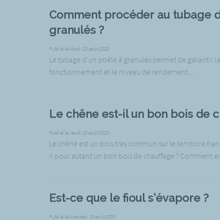
Comment procéder au tubage d
granulés ?
Publié le Mardi 25 août 2020
Le tubage d'un poêle à granulés permet de garantir la
fonctionnement et le niveau de rendement ...
Le chêne est-il un bon bois de 
Publié le Jeudi 20 août 2020
Le chêne est un bois très commun sur le territoire fran
il pour autant un bon bois de chauffage ? Comment en
Est-ce que le fioul s’évapore ?
Publié le Mercredi 19 août 2020