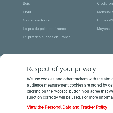
Bois
Crédit re
Fioul
Mensualis
Gaz et électricité
Primes d'
Le prix du pellet en France
Moyens d
Le prix des bûches en France
Respect of your privacy
We use cookies and other trackers with the aim o
audience measurement cookies are stored by defa
clicking on the "Accept" button, you agree that we
function correctly will be used. For more informa
View the Personal Data and Tracker Policy
Conditions Générales de Vente Bois
-
Conditions 