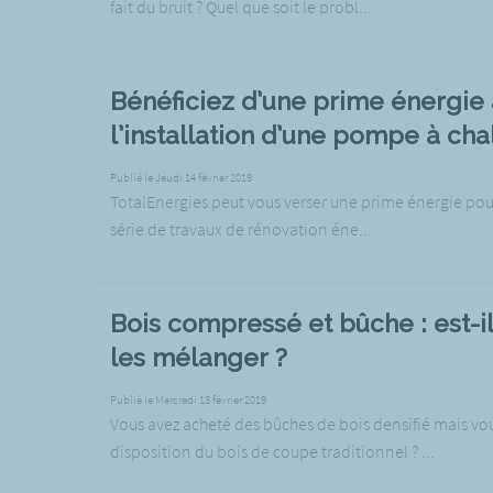
fait du bruit ? Quel que soit le probl...
Bénéficiez d’une prime énergie 
l’installation d’une pompe à cha
Publié le Jeudi 14 février 2019
TotalEnergies peut vous verser une prime énergie pour
série de travaux de rénovation éne...
Bois compressé et bûche : est-i
les mélanger ?
Publié le Mercredi 13 février 2019
Vous avez acheté des bûches de bois densifié mais vo
disposition du bois de coupe traditionnel ? ...