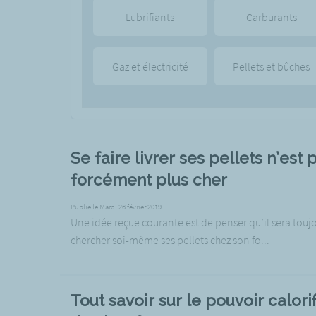
Lubrifiants
Carburants
Gaz et électricité
Pellets et bûches
Se faire livrer ses pellets n’est 
forcément plus cher
Publié le Mardi 26 février 2019
Une idée reçue courante est de penser qu’il sera toujo
chercher soi-même ses pellets chez son fo...
Tout savoir sur le pouvoir calori