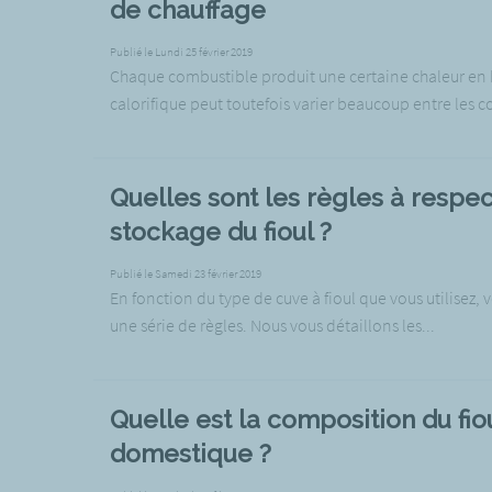
de chauffage
Publié le Lundi 25 février 2019
Chaque combustible produit une certaine chaleur en 
calorifique peut toutefois varier beaucoup entre les c
Quelles sont les règles à respec
stockage du fioul ?
Publié le Samedi 23 février 2019
En fonction du type de cuve à fioul que vous utilisez, 
une série de règles. Nous vous détaillons les...
Quelle est la composition du fio
domestique ?