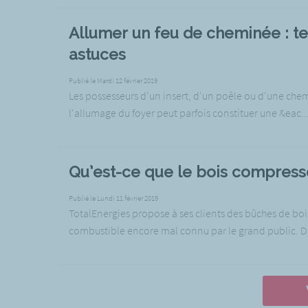
Allumer un feu de cheminée : t
astuces
Publié le Mardi 12 février 2019
Les possesseurs d'un insert, d'un poêle ou d'une chem
l'allumage du foyer peut parfois constituer une &eac..
Qu’est-ce que le bois compress
Publié le Lundi 11 février 2019
TotalEnergies propose à ses clients des bûches de bo
combustible encore mal connu par le grand public. Dan