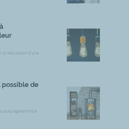
à
leur
 la réalisation d’une
l possible de
us avez également à