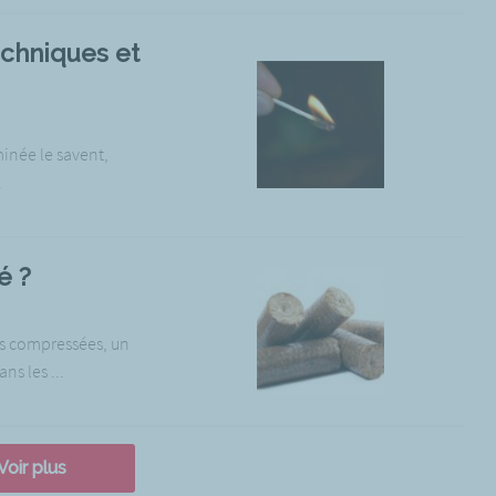
echniques et
inée le savent,
.
é ?
is compressées, un
s les ...
Voir plus