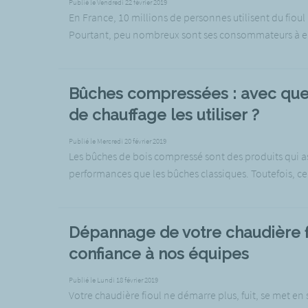
Publié le Vendredi 22 février 2019
En France, 10 millions de personnes utilisent du fioul 
Pourtant, peu nombreux sont ses consommateurs à en sa
Bûches compressées : avec que
de chauffage les utiliser ?
Publié le Mercredi 20 février 2019
Les bûches de bois compressé sont des produits qui a
performances que les bûches classiques. Toutefois, cer
Dépannage de votre chaudière fio
confiance à nos équipes
Publié le Lundi 18 février 2019
Votre chaudière fioul ne démarre plus, fuit, se met en 