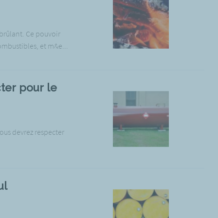
brûlant. Ce pouvoir
ombustibles, et m&e...
ter pour le
vous devrez respecter
ul