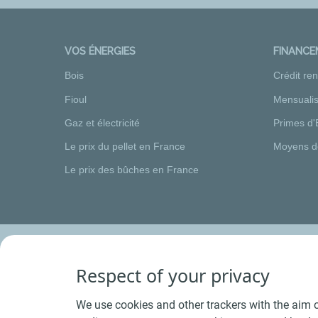
VOS ÉNERGIES
FINANC
Bois
Crédit re
Fioul
Mensualis
Gaz et électricité
Primes d'
Le prix du pellet en France
Moyens d
Le prix des bûches en France
Respect of your privacy
We use cookies and other trackers with the aim o