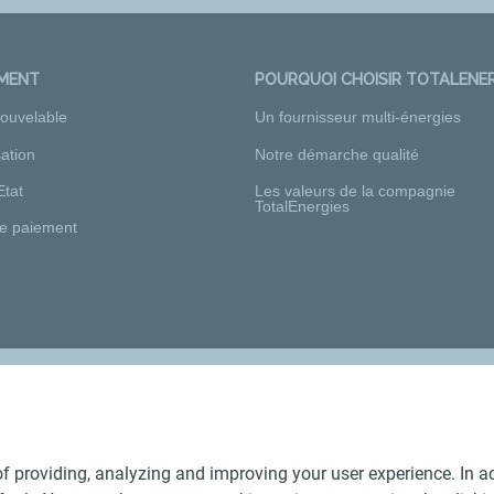
EMENT
POURQUOI CHOISIR TOTALENER
nouvelable
Un fournisseur multi-énergies
ation
Notre démarche qualité
Etat
Les valeurs de la compagnie
TotalEnergies
e paiement
Nos distributeurs régionaux
f providing, analyzing and improving your user experience. In ac