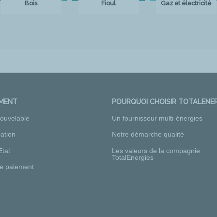
Bois
Fioul
Gaz et électricité
EMENT
POURQUOI CHOISIR TOTALENER
nouvelable
Un fournisseur multi-énergies
ation
Notre démarche qualité
Etat
Les valeurs de la compagnie
TotalEnergies
e paiement