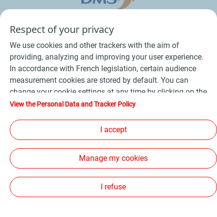
Respect of your privacy
We use cookies and other trackers with the aim of
providing, analyzing and improving your user experience.
In accordance with French legislation, certain audience
measurement cookies are stored by default. You can
change your cookie settings at any time by clicking on the
Conditions Générales de Vente Bois
-
"Manage my cookies" button. By clicking on the "Accept"
View the Personal Data and Tracker Policy
button, you agree that we may store all cookies on your
Conditions Générales de Vente Produits Pétroliers
-
device. If you click on "Decline", only the technical cookies
I accept
Données personnelles
-
Conditions Générales d’Utilisation
-
required for the site to function correctly will be used. For
Cookies
-
Plan du site
-
more information, refer to the "Personal Data and Tracker
Manage my cookies
Policy" page.
Les sites de la compagnie TotalEnergies
-
Accessibilité: non conforme
I refuse
Copyright Proxi TotalEnergies 2026, tous droits réservés