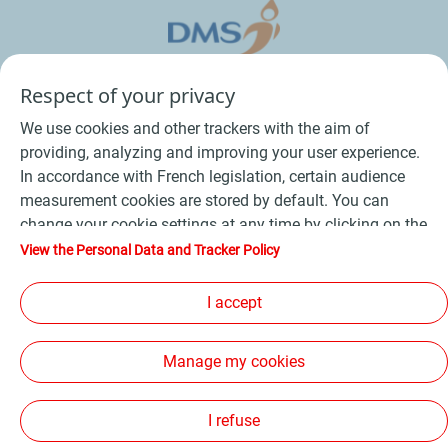
Respect of your privacy
We use cookies and other trackers with the aim of
providing, analyzing and improving your user experience.
In accordance with French legislation, certain audience
measurement cookies are stored by default. You can
change your cookie settings at any time by clicking on the
Conditions Générales de Vente Bois
-
"Manage my cookies" button. By clicking on the "Accept"
View the Personal Data and Tracker Policy
button, you agree that we may store all cookies on your
Conditions Générales de Vente Produits Pétroliers
-
device. If you click on "Decline", only the technical cookies
I accept
Données personnelles
-
Conditions Générales d’Utilisation
-
required for the site to function correctly will be used. For
Cookies
-
Plan du site
-
more information, refer to the "Personal Data and Tracker
Manage my cookies
Policy" page.
Les sites de la compagnie TotalEnergies
-
Accessibilité: non conforme
I refuse