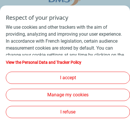
Respect of your privacy
We use cookies and other trackers with the aim of
providing, analyzing and improving your user experience.
In accordance with French legislation, certain audience
measurement cookies are stored by default. You can
change your cookie settings at any time by clicking on the
Conditions Générales de Vente Bois
-
"Manage my cookies" button. By clicking on the "Accept"
View the Personal Data and Tracker Policy
button, you agree that we may store all cookies on your
Conditions Générales de Vente Produits Pétroliers
-
device. If you click on "Decline", only the technical cookies
I accept
Données personnelles
-
Conditions Générales d’Utilisation
-
required for the site to function correctly will be used. For
Cookies
-
Plan du site
-
more information, refer to the "Personal Data and Tracker
Manage my cookies
Policy" page.
Les sites de la compagnie TotalEnergies
-
Accessibilité: non conforme
I refuse
Copyright Proxi TotalEnergies 2026, tous droits réservés