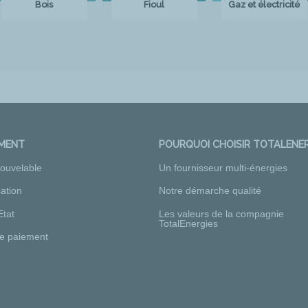
Bois
Fioul
Gaz et électricité
EMENT
POURQUOI CHOISIR TOTALENER
nouvelable
Un fournisseur multi-énergies
ation
Notre démarche qualité
Etat
Les valeurs de la compagnie
TotalEnergies
e paiement