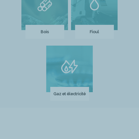
Bois
Fioul
Gaz et électricité