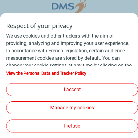
Respect of your privacy
We use cookies and other trackers with the aim of
providing, analyzing and improving your user experience.
In accordance with French legislation, certain audience
measurement cookies are stored by default. You can
change your cookie settings at any time by clicking on the
Conditions Générales de Vente Bois
-
"Manage my cookies" button. By clicking on the "Accept"
View the Personal Data and Tracker Policy
button, you agree that we may store all cookies on your
Conditions Générales de Vente Produits Pétroliers
-
device. If you click on "Decline", only the technical cookies
I accept
Données personnelles
-
Conditions Générales d’Utilisation
-
required for the site to function correctly will be used. For
Cookies
-
Plan du site
-
more information, refer to the "Personal Data and Tracker
Manage my cookies
Policy" page.
Les sites de la compagnie TotalEnergies
-
Accessibilité: non conforme
I refuse
Copyright Proxi TotalEnergies 2026, tous droits réservés