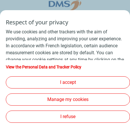
Respect of your privacy
We use cookies and other trackers with the aim of
providing, analyzing and improving your user experience.
In accordance with French legislation, certain audience
measurement cookies are stored by default. You can
change your cookie settings at any time by clicking on the
Conditions Générales de Vente Bois
-
"Manage my cookies" button. By clicking on the "Accept"
View the Personal Data and Tracker Policy
button, you agree that we may store all cookies on your
Conditions Générales de Vente Produits Pétroliers
-
device. If you click on "Decline", only the technical cookies
I accept
Données personnelles
-
Conditions Générales d’Utilisation
-
required for the site to function correctly will be used. For
Cookies
-
Plan du site
-
more information, refer to the "Personal Data and Tracker
Manage my cookies
Policy" page.
Les sites de la compagnie TotalEnergies
-
Accessibilité: non conforme
I refuse
Copyright Proxi TotalEnergies 2026, tous droits réservés