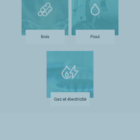
Bois
Fioul
Gaz et électricité