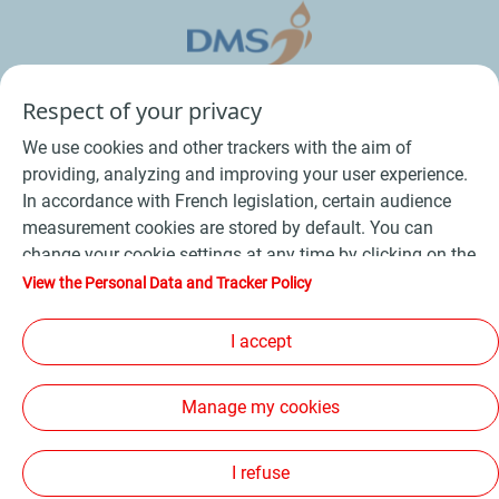
Respect of your privacy
We use cookies and other trackers with the aim of
providing, analyzing and improving your user experience.
In accordance with French legislation, certain audience
measurement cookies are stored by default. You can
change your cookie settings at any time by clicking on the
Conditions Générales de Vente Bois
-
"Manage my cookies" button. By clicking on the "Accept"
View the Personal Data and Tracker Policy
button, you agree that we may store all cookies on your
Conditions Générales de Vente Produits Pétroliers
-
device. If you click on "Decline", only the technical cookies
I accept
Données personnelles
-
Conditions Générales d’Utilisation
-
required for the site to function correctly will be used. For
Cookies
-
Plan du site
-
more information, refer to the "Personal Data and Tracker
Manage my cookies
Policy" page.
Les sites de la compagnie TotalEnergies
-
Accessibilité: non conforme
I refuse