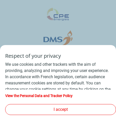
Respect of your privacy
We use cookies and other trackers with the aim of
providing, analyzing and improving your user experience.
In accordance with French legislation, certain audience
measurement cookies are stored by default. You can
change your cookie settings at any time by clicking on the
Conditions Générales de Vente Bois
-
"Manage my cookies" button. By clicking on the "Accept"
View the Personal Data and Tracker Policy
button, you agree that we may store all cookies on your
Conditions Générales de Vente Produits Pétroliers
-
device. If you click on "Decline", only the technical cookies
I accept
Données personnelles
-
Conditions Générales d’Utilisation
-
required for the site to function correctly will be used. For