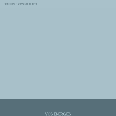
Particuliers
>
Demande de devis
VOS ÉNERGIES