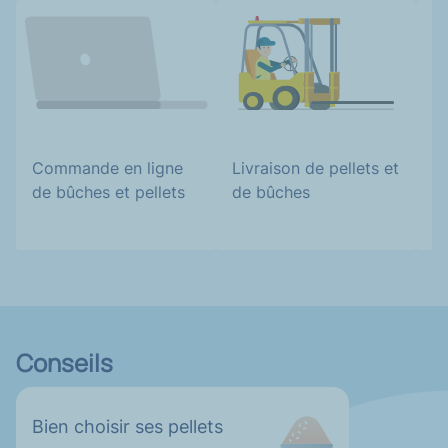
Commande en ligne
Cl
Livraison de pellets et
de bûches et pellets
b
de bûches
Conseils
Bien choisir ses pellets