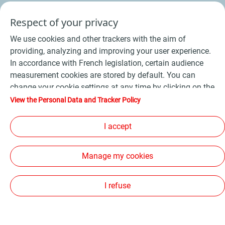
Respect of your privacy
We use cookies and other trackers with the aim of
providing, analyzing and improving your user experience.
In accordance with French legislation, certain audience
measurement cookies are stored by default. You can
change your cookie settings at any time by clicking on the
"Manage my cookies" button. By clicking on the "Accept"
View the Personal Data and Tracker Policy
button, you agree that we may store all cookies on your
device. If you click on "Decline", only the technical cookies
I accept
Conditions Générales de Vente Bois
-
required for the site to function correctly will be used. For
Conditions Générales de Vente Produits Pétroliers
-
more information, refer to the "Personal Data and Tracker
Manage my cookies
Policy" page.
Données personnelles
-
Conditions Générales d’Utilisation
-
Cookies
-
Plan du site
-
I refuse
Les sites de la compagnie TotalEnergies
-
Accessibilité: non conforme