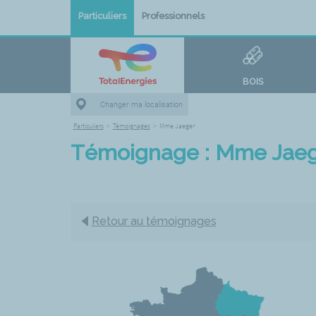
Particuliers
Professionnels
BOIS
Changer ma localisation
Particuliers
>
Témoignages
>
Mme Jaeger
Témoignage : Mme Jae
Retour au témoignages