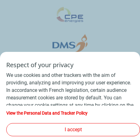
Respect of your privacy
We use cookies and other trackers with the aim of
providing, analyzing and improving your user experience.
In accordance with French legislation, certain audience
measurement cookies are stored by default. You can
change your cookie settings at any time by clicking on the
Conditions Générales de Vente Bois
-
"Manage my cookies" button. By clicking on the "Accept"
View the Personal Data and Tracker Policy
button, you agree that we may store all cookies on your
Conditions Générales de Vente Produits Pétroliers
-
device. If you click on "Decline", only the technical cookies
I accept
Données personnelles
-
Conditions Générales d’Utilisation
-
required for the site to function correctly will be used. For