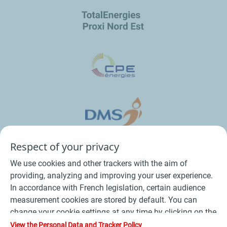
Respect of your privacy
We use cookies and other trackers with the aim of
providing, analyzing and improving your user experience.
In accordance with French legislation, certain audience
measurement cookies are stored by default. You can
change your cookie settings at any time by clicking on the
Conditions Générales de Vente Bois
-
"Manage my cookies" button. By clicking on the "Accept"
View the Personal Data and Tracker Policy