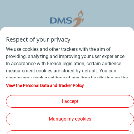
Respect of your privacy
We use cookies and other trackers with the aim of
providing, analyzing and improving your user experience.
In accordance with French legislation, certain audience
measurement cookies are stored by default. You can
change your cookie settings at any time by clicking on the
Conditions Générales de Vente Bois
-
"Manage my cookies" button. By clicking on the "Accept"
View the Personal Data and Tracker Policy
button, you agree that we may store all cookies on your
Conditions Générales de Vente Produits Pétroliers
-
device. If you click on "Decline", only the technical cookies
I accept
Données personnelles
-
Conditions Générales d’Utilisation
-
required for the site to function correctly will be used. For
Cookies
-
Plan du site
-
more information, refer to the "Personal Data and Tracker
Manage my cookies
Policy" page.
Les sites de la compagnie TotalEnergies
-
Accessibilité: non conforme