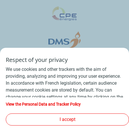
Respect of your privacy
We use cookies and other trackers with the aim of
providing, analyzing and improving your user experience.
In accordance with French legislation, certain audience
measurement cookies are stored by default. You can
change your cookie settings at any time by clicking on the
Conditions Générales de Vente Bois
-
"Manage my cookies" button. By clicking on the "Accept"
View the Personal Data and Tracker Policy
button, you agree that we may store all cookies on your
Conditions Générales de Vente Produits Pétroliers
-
device. If you click on "Decline", only the technical cookies
I accept
Données personnelles
-
Conditions Générales d’Utilisation
-
required for the site to function correctly will be used. For