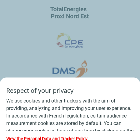
Respect of your privacy
We use cookies and other trackers with the aim of
providing, analyzing and improving your user experience.
In accordance with French legislation, certain audience
measurement cookies are stored by default. You can
change your cookie settings at any time by clicking on the
Conditions Générales de Vente Bois
-
"Manage my cookies" button. By clicking on the "Accept"
View the Personal Data and Tracker Policy