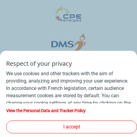
Respect of your privacy
We use cookies and other trackers with the aim of
providing, analyzing and improving your user experience.
In accordance with French legislation, certain audience
measurement cookies are stored by default. You can
change your cookie settings at any time by clicking on the
Conditions Générales de Vente Bois
-
"Manage my cookies" button. By clicking on the "Accept"
View the Personal Data and Tracker Policy
button, you agree that we may store all cookies on your
Conditions Générales de Vente Produits Pétroliers
-
device. If you click on "Decline", only the technical cookies
I accept
Données personnelles
-
Conditions Générales d’Utilisation
-
required for the site to function correctly will be used. For